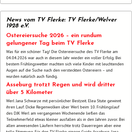
News vom TV Flerke: TV Flerke/Welver
1928 e.V.
Ostereiersuche 2026 – ein rundum
gelungener Tag beim TV Flerke
Was für ein schöner Tag! Die Ostereiersuche des TV Flerke am
04.04.2026 war auch in diesem Jahr wieder ein voller Erfolg. Bei
bestem Frühlingswetter machten sich viele Kinder mit leuchtenden
Augen auf die Suche nach den versteckten Ostereiern – und
wurden natürlich auch fündig.
Asseburg trotzt Regen und wird dritter
über 5 Kilometer
Werl Jana Schwarze mit persönlicher Bestzeit. Elea Stute gewinnt
ihren Lauf. Dicke Regenwolken über Werl beim 10. Frühlingslauf
des DJK Werl am vergangenen Wochenende ließen das
Teilnehmerfeld etwas kleiner ausfallen als in den Jahren zuvor. Bei
allen anwesenden Läufern herrschte trotz Dauerregen aber eine
tolle Stimmung. Für den TV Flerke gingen Guido Asseburg, Jana