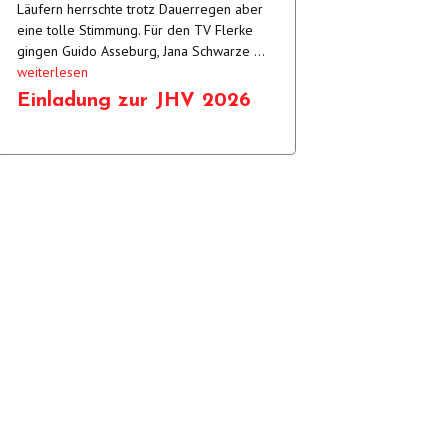
Läufern herrschte trotz Dauerregen aber
eine tolle Stimmung. Für den TV Flerke
gingen Guido Asseburg, Jana Schwarze …
„Asseburg
weiterlesen
trotzt
Einladung zur JHV 2026
Regen
und
wird
dritter
über
5
Kilometer“