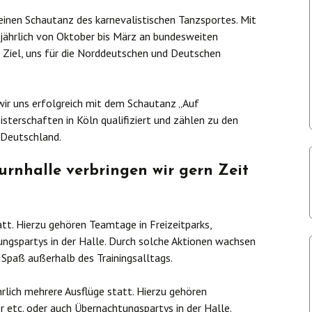
Trainingszeiten
Ü-15 Garde
Ü-15 Garde –
 einen Schautanz des karnevalistischen Tanzsportes. Mit
Datensc
Juniorengarde –
Wir über uns
 jährlich von Oktober bis März an bundesweiten
Trainingszeiten
Solisten
m Ziel, uns für die Norddeutschen und Deutschen
Ü-15 Garde –
Trainingszeiten
ir uns erfolgreich mit dem Schautanz „Auf
sterschaften in Köln qualifiziert und zählen zu den
 Deutschland.
rnhalle verbringen wir gern Zeit
att. Hierzu gehören Teamtage in Freizeitparks,
ungspartys in der Halle. Durch solche Aktionen wachsen
paß außerhalb des Trainingsalltags.
hrlich mehrere Ausflüge statt. Hierzu gehören
r etc. oder auch Übernachtungspartys in der Halle.