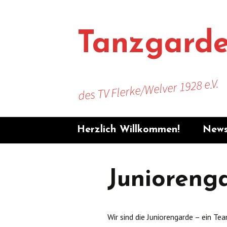
Zum
Inhalt
springen
Tanzgard
des TV Flerke/Welver 1928 e.V.
Herzlich Willkommen!
New
Unse
Junioreng
Unse
News
TV F
Wir sind die Juniorengarde – ein Te