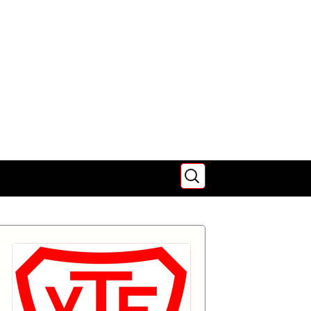
Suchen
nach:
zu uns
Minigarde – Wir
über uns
 zum
e
um