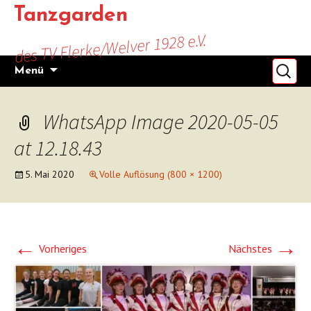
Zum
Tanzgarden
Inhalt
des TV Flerke/Welver 1928 e.V.
springen
Suchen
Menü
nach:
WhatsApp Image 2020-05-05
at 12.18.43
5. Mai 2020
Volle Auflösung (800 × 1200)
←
→
Vorheriges
Nächstes