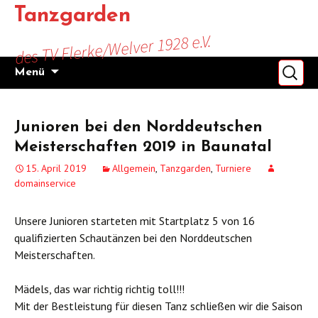
Zum
Tanzgarden
Inhalt
des TV Flerke/Welver 1928 e.V.
springen
Suchen
Menü
nach:
Junioren bei den Norddeutschen
Meisterschaften 2019 in Baunatal
15. April 2019
Allgemein
,
Tanzgarden
,
Turniere
domainservice
Unsere Junioren starteten mit Startplatz 5 von 16
qualifizierten Schautänzen bei den Norddeutschen
Meisterschaften.
Mädels, das war richtig richtig toll!!!
Mit der Bestleistung für diesen Tanz schließen wir die Saison