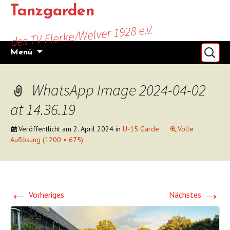
Zum
Tanzgarden
Inhalt
des TV Flerke/Welver 1928 e.V.
springen
Suchen
Menü
nach:
WhatsApp Image 2024-04-02
at 14.36.19
Veröffentlicht am
2. April 2024
in
Ü-15 Garde
Volle
Auflösung (1200 × 675)
←
→
Vorheriges
Nächstes