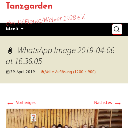
Zum
Tanzgarden
Inhalt
des TV Flerke/Welver 1928 e.V.
springen
Suchen
Menü
nach:
WhatsApp Image 2019-04-06
at 16.36.05
29. April 2019
Volle Auflösung (1200 × 900)
←
→
Vorheriges
Nächstes