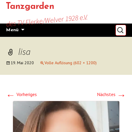
Zum
Tanzgarden
Inhalt
des TV Flerke/Welver 1928 e.V.
springen
Suchen
Menü
nach:
lisa
19. Mai 2020
Volle Auflösung (602 × 1200)
←
→
Vorheriges
Nächstes