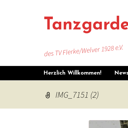
Zum
Inhalt
springen
Tanzgard
des TV Flerke/Welver 1928 e.V.
Herzlich Willkommen!
New
Unse
IMG_7151 (2)
Unse
News
TV F