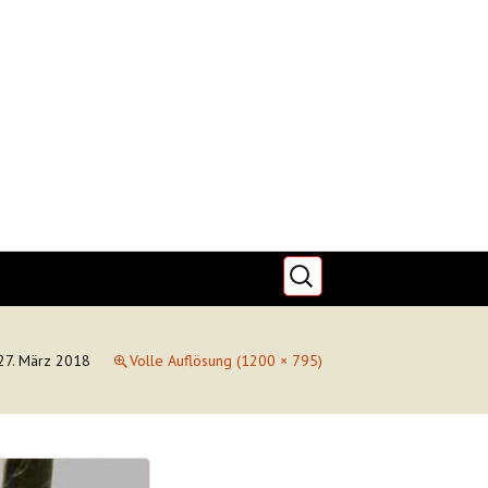
Suchen
nach:
zu uns
Minigarde – Wir
über uns
27. März 2018
Volle Auflösung (1200 × 795)
 zum
e
um