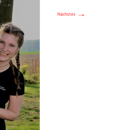
hutz
→
Nächstes