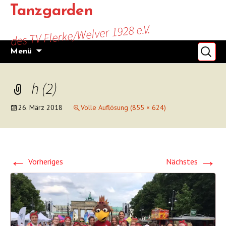
Zum
Tanzgarden
Inhalt
des TV Flerke/Welver 1928 e.V.
springen
Suchen
Menü
nach:
h (2)
26. März 2018
Volle Auflösung (855 × 624)
←
→
Vorheriges
Nächstes