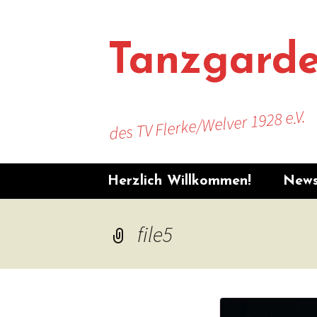
Zum
Inhalt
springen
Tanzgard
des TV Flerke/Welver 1928 e.V.
Herzlich Willkommen!
New
Unse
file5
Unse
News
TV F