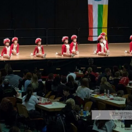
Ü-15 Garde
Ü-15 Garde –
Juniorengarde –
Wir über uns
Datensc
Trainingszeiten
Solisten
Ü-15 Garde –
Trainingszeiten