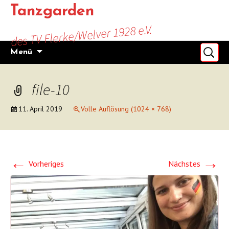
Zum
Tanzgarden
Inhalt
des TV Flerke/Welver 1928 e.V.
springen
Suchen
Menü
nach:
file-10
11. April 2019
Volle Auflösung (1024 × 768)
←
→
Vorheriges
Nächstes