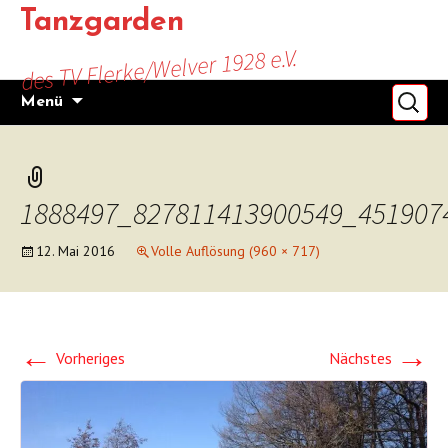
Zum
Tanzgarden
Inhalt
des TV Flerke/Welver 1928 e.V.
springen
Suchen
Menü
nach:
1888497_827811413900549_451907
12. Mai 2016
Volle Auflösung (960 × 717)
←
→
Vorheriges
Nächstes