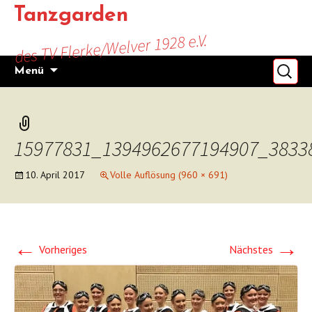
Zum
Tanzgarden
Inhalt
des TV Flerke/Welver 1928 e.V.
springen
Suchen
Menü
nach:
15977831_1394962677194907_3833
10. April 2017
Volle Auflösung (960 × 691)
←
→
Vorheriges
Nächstes